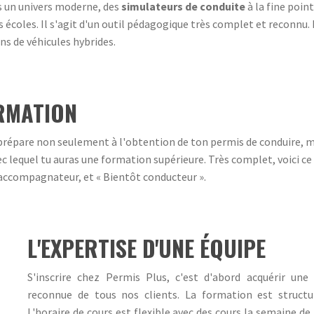
s un univers moderne, des
simulateurs de conduite
à la fine poin
 écoles. Il s'agit d'un outil pédagogique très complet et reconnu. D
ns de véhicules hybrides.
RMATION
répare non seulement à l'obtention de ton permis de conduire, mai
ec lequel tu auras une formation supérieure. Très complet, voici ce 
l'accompagnateur, et « Bientôt conducteur ».
L'EXPERTISE D'UNE ÉQUIPE
S'inscrire chez Permis Plus, c'est d'abord acquérir une
reconnue de tous nos clients. La formation est struct
L'horaire de cours est flexible avec des cours la semaine de j