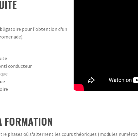
UITE
obligatoire pour l'obtention d'un
 promenade).
uite
enti conducteur
ique
que
oire
LA FORMATION
tre phases où s'alternent les cours théoriques (modules numérotés