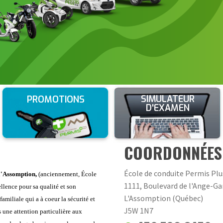
SIMULATEUR
PROMOTIONS
D'EXAMEN
COORDONNÉES
École de conduite Permis Pl
 l'Assomption,
(anciennement, École
1111, Boulevard de l'Ange-Ga
ellence pour sa qualité et son
L'Assomption
(
Québec
)
miliale qui a à coeur la sécurité et
J5W 1N7
s une attention particulière aux