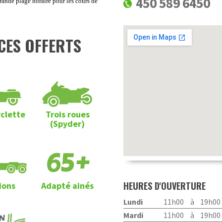
450 589 6450
ande plage horaire pour les cours de
CES OFFERTS
clette
Trois roues
(Spyder)
HEURES D'OUVERTURE
ions
Adapté ainés
Lundi
11h00
à
19h00
Mardi
11h00
à
19h00