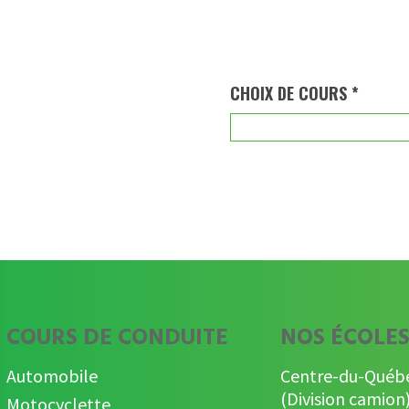
CHOIX DE COURS *
COURS DE CONDUITE
NOS ÉCOLE
Automobile
Centre-du-Québ
(Division camion
Motocyclette