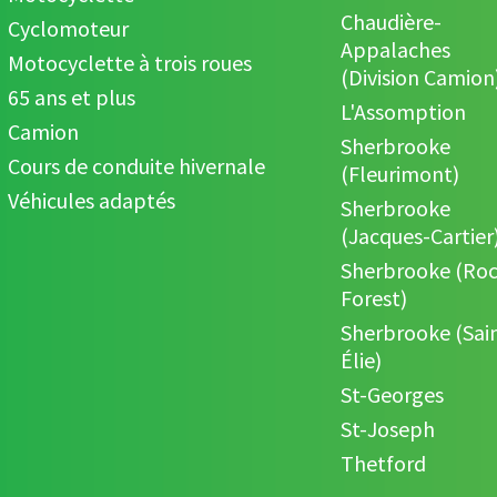
Chaudière-
Cyclomoteur
Appalaches
Motocyclette à trois roues
(Division Camion
65 ans et plus
L'Assomption
Camion
Sherbrooke
Cours de conduite hivernale
(Fleurimont)
Véhicules adaptés
Sherbrooke
(Jacques-Cartier
Sherbrooke (Ro
Forest)
Sherbrooke (Sai
Élie)
St-Georges
St-Joseph
Thetford