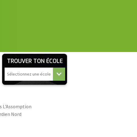
TROUVER TON ÉCOLE
us L'Assomption
rdien Nord