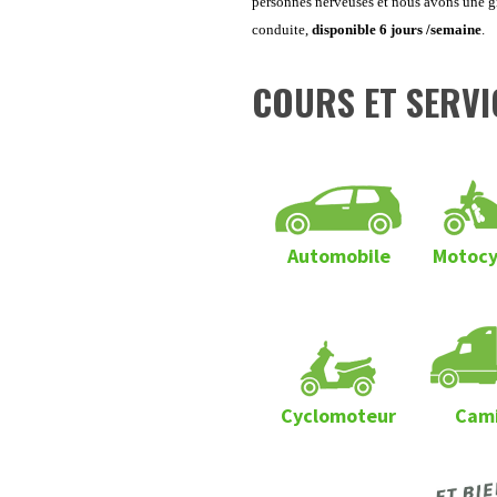
personnes nerveuses et nous avons une gr
conduite,
disponible 6 jours /semaine
.
COURS ET SERVI
Automobile
Motocy
Cyclomoteur
Cam